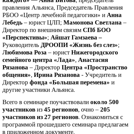
правления Альянса, Председатель Правления
РБОО «Центр лечебной педагогики» и
Анна
Лебедь
– юрист ЦЛП;
Мамонова Светлана
–
Директор по внешним связям
СПб БОО
«Перспективы»
;
Айшат Гамзаева –
Руководитель
ДРООПИ «Жизнь без слез»
;
Любимова Роза
– юрист
Нижегородского
семейного центра «Лада»
,
Анастасия
Рязанова
– Директор
Центра «Пространство
общения»
,
Ирина Рязанова
- Учредитель и
Директор
фонда «Большая перемена»
и
другие участники Альянса.
Всего в семинаре поучаствовали
около 500
участников
из
45 регионов
, очно –
205
участников из 27
регионов
. Ознакомиться с
программой прошедшего семинара предлагаем
в приложенном документе.