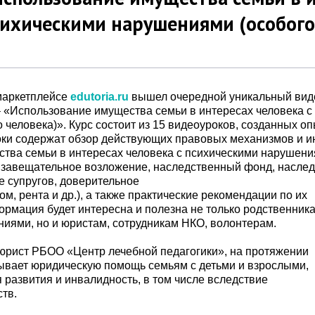
сихическими нарушениями (особого
маркетплейсе
edutoria.ru
вышел очередной уникальный вид
– «Использование имущества семьи в интересах человека с
 человека)». Курс состоит из 15 видеоуроков, созданных 
ки содержат обзор действующих правовых механизмов и и
тва семьи в интересах человека с психическими нарушени
 завещательное возложение, наследственный фонд,
наслед
 супругов, доверительное
, рента и др.), а также практические рекомендации по их
рмация будет интересна и полезна не только родственник
иями, но и юристам, сотрудникам НКО, волонтерам.
 юрист РБОО «Центр лечебной педагогики», на протяжении
зывает юридическую помощь семьям с детьми и взрослыми,
азвития и инвалидность, в том числе вследствие
тв.