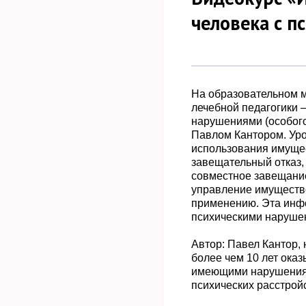
человека с п
На образовательном 
лечебной педагогики 
нарушениями (особого
Павлом Кантором. Уро
использования имущес
завещательный отказ,
совместное завещание
управление имуществом
применению. Эта инфо
психическими нарушен
Автор: Павел Кантор,
более чем 10 лет ока
имеющими нарушения р
психических расстройс