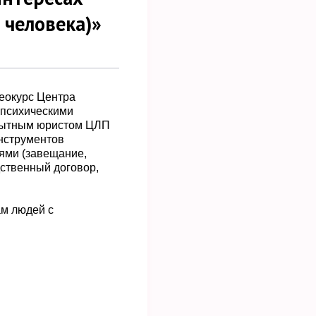
 человека)»
еокурс Центра
 психическими
опытным юристом ЦЛП
нструментов
ями (завещание,
ственный договор,
ам людей с