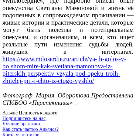
«Милосердие», где подробно описан опыт
опекунства Светланы Мамоновой и жизнь её
подопечных в сопровождаемом проживании —
живые истории и практические детали, которые
могут быть полезны и потенциальным
опекунам, и организациям, и всем, кто ищет
реальные пути изменения судьбы людей,
живущих в интернатах:
https://www.miloserdie.ru/article/ya-ih-golos-v-
bolshom-mire-kak-svetlana-mamonova-iz-
piterskih-perspektiv-vzyala-pod-opeku-troih-
zhitelej-pni-i-chto-iz-etogo-vyshlo/
Фотограф Мария Оборотова.Предоставлена
СПбБОО «Перспективы» .
Альянс
Ценность каждого
Подпишитесь на нас
Лучшие практики
Как стать частью Альянса?
Карта участников